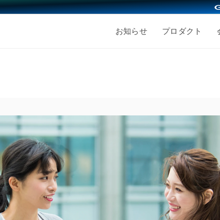
お知らせ
プロダクト
採用情報
会社を知る
仕事を知る
人を知
ッション
募集職種
働く人
事業内容
エンジニア採用
経営メ
き方
福利厚生