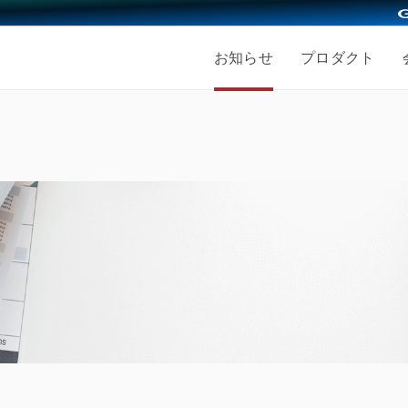
お知らせ
プロダクト
採用情報
会社を知る
仕事を知る
人を知
ッション
募集職種
働く人
事業内容
エンジニア採用
経営メ
き方
福利厚生