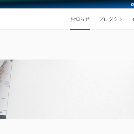
お知らせ
プロダクト
採用情報
会社を知る
仕事を知る
人を知
ッション
募集職種
働く人
事業内容
エンジニア採用
経営メ
き方
福利厚生