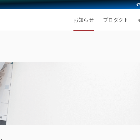
お知らせ
プロダクト
採用情報
会社を知る
仕事を知る
人を知
ッション
募集職種
働く人
事業内容
エンジニア採用
経営メ
き方
福利厚生