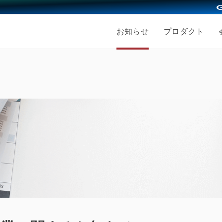
お知らせ
プロダクト
採用情報
会社を知る
仕事を知る
人を知
ッション
募集職種
働く人
事業内容
エンジニア採用
経営メ
き方
福利厚生